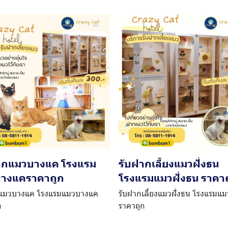
ากแมวบางแค โรงแรม
รับฝากเลี้ยงแมวฝั่งธน
างแคราคาถูก
โรงแรมแมวฝั่งธน ราคา
กแมวบางแค โรงแรมแมวบางแค
รับฝากเลี้ยงแมวฝั่งธน โรงแรมแม
ก
ราคาถูก