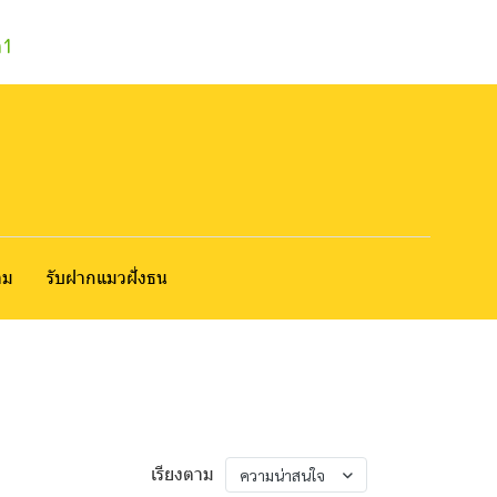
1
าม
รับฝากแมวฝั่งธน
เรียงตาม
ความน่าสนใจ