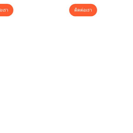
่อเรา
ติดต่อเรา