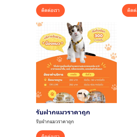
ติดต่อเรา
ติดต
รับฝากแมวราคาถูก
รับฝากแมวราคาถูก
ติดต่อเรา