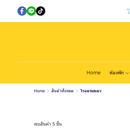
Home
ห้องพัก
Home
สินค้าทั้งหมด
โรงแรมแมว
พบสินค้า 5 ชิ้น