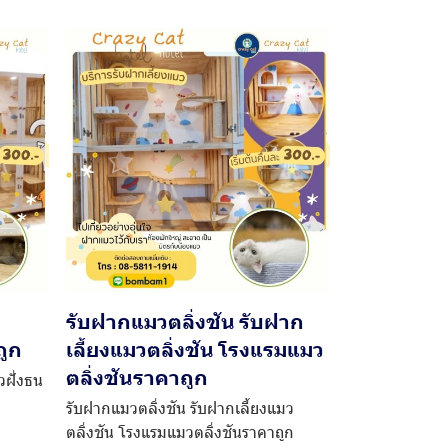
รับฝากแมวตลิ่งชัน รับฝาก
ถูก
เลี้ยงแมวตลิ่งชัน โรงแรมแมว
ตลิ่งชันราคาถูก
วฝั่งธน
รับฝากแมวตลิ่งชัน รับฝากเลี้ยงแมว
ตลิ่งชัน โรงแรมแมวตลิ่งชันราคาถูก